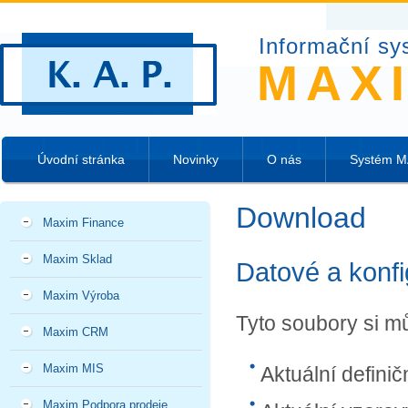
Informační sy
MAX
Úvodní stránka
Novinky
O nás
Systém 
Download
Maxim Finance
Maxim Sklad
Datové a konf
Maxim Výroba
Tyto soubory si mů
Maxim CRM
Maxim MIS
Aktuální definič
Maxim Podpora prodeje