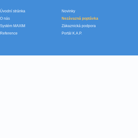
Úvodní stránka
Novinky
O nás
Nezávazná poptávka
Systém MAXIM
Zákaznická podpora
Reference
Portál K.A.P.