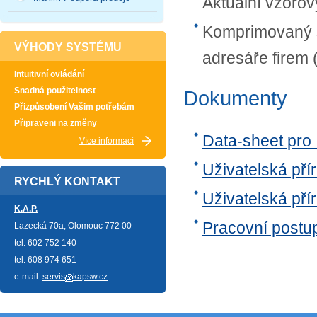
Aktuální vzorov
Komprimovaný s
VÝHODY SYSTÉMU
adresáře firem 
Intuitivní ovládání
Snadná použitelnost
Dokumenty
Přizpůsobení Vašim potřebám
Připraveni na změny
Data-sheet pro
Více informací
Uživatelská př
RYCHLÝ KONTAKT
Uživatelská př
K.A.P.
Pracovní post
Lazecká 70a, Olomouc 772 00
tel. 602 752 140
tel. 608 974 651
e-mail:
servis
kapsw.cz