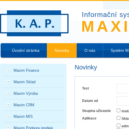
Informační sy
MAX
Úvodní stránka
Novinky
O nás
Systém 
Novinky
Maxim Finance
Maxim Sklad
Text
Maxim Výroba
Datum od
Maxim CRM
Skupina uživatele
mal
Maxim MIS
Aplikace
Skla
admi
Maxim Podpora prodeje