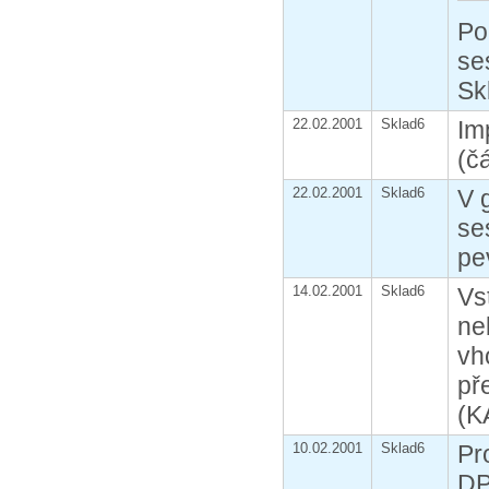
Po
se
Sk
22.02.2001
Sklad6
Im
(č
22.02.2001
Sklad6
V 
se
pe
14.02.2001
Sklad6
Vs
ne
vh
př
(K
10.02.2001
Sklad6
Pr
DP