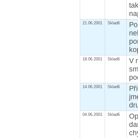
ta
na
21.06.2001
Sklad6
Po
ne
po
ko
18.06.2001
Sklad6
V 
sm
po
14.06.2001
Sklad6
Př
jm
dr
04.06.2001
Sklad6
Op
da
ch