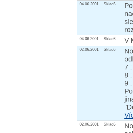
04.06.2001
Sklad6
Po
na
sl
ro
04.06.2001
Sklad6
V 
02.06.2001
Sklad6
No
od
7 
8 
9 
Po
ji
"D
Ví
02.06.2001
Sklad6
No