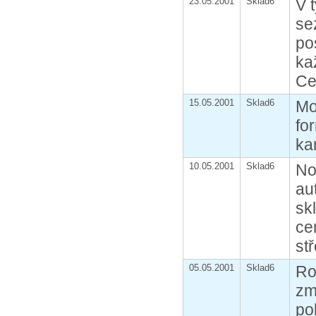
23.05.2001
Sklad6
V 
se
po
ka
Ce
15.05.2001
Sklad6
Mo
fo
ka
10.05.2001
Sklad6
No
au
sk
ce
st
05.05.2001
Sklad6
Ro
zm
po