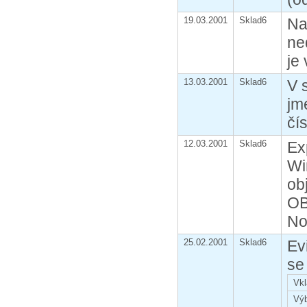
19.03.2001
Sklad6
Na
ne
je
13.03.2001
Sklad6
V 
jm
čí
12.03.2001
Sklad6
Ex
Wi
ob
OB
No
25.02.2001
Sklad6
Ev
se
Vkl
Vý