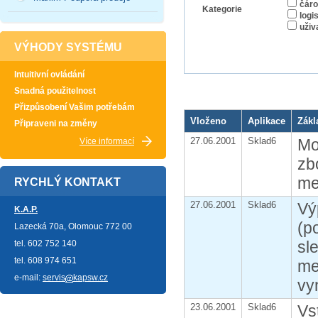
čáro
Kategorie
logi
uživ
VÝHODY SYSTÉMU
Intuitivní ovládání
Snadná použitelnost
Přizpůsobení Vašim potřebám
Vloženo
Aplikace
Zákl
Připraveni na změny
27.06.2001
Sklad6
Mo
Více informací
zb
me
RYCHLÝ KONTAKT
27.06.2001
Sklad6
Vý
K.A.P.
(p
Lazecká 70a, Olomouc 772 00
sl
tel. 602 752 140
tel. 608 974 651
me
e-mail:
servis
kapsw.cz
vy
23.06.2001
Sklad6
Vs