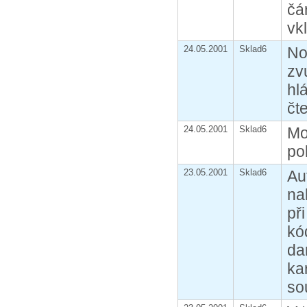
čá
vk
24.05.2001
Sklad6
No
zv
hl
čt
24.05.2001
Sklad6
Mo
po
23.05.2001
Sklad6
Au
na
př
kó
da
ka
so