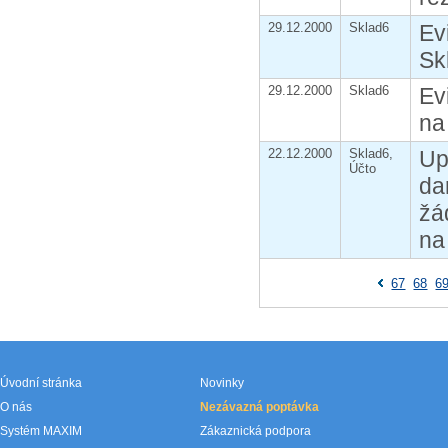
29.12.2000
Sklad6
Ev
Sk
29.12.2000
Sklad6
Ev
na
22.12.2000
Sklad6,
Up
Účto
da
žá
na
67
68
6
Úvodní stránka
Novinky
O nás
Nezávazná poptávka
Systém MAXIM
Zákaznická podpora