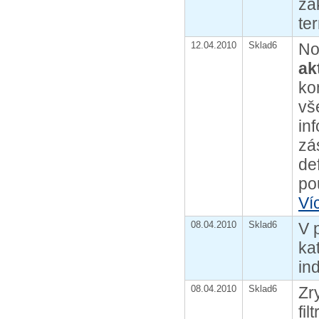
za
te
12.04.2010
Sklad6
No
ak
ko
vš
in
zá
de
pou
Ví
08.04.2010
Sklad6
V 
ka
in
08.04.2010
Sklad6
Zr
fil