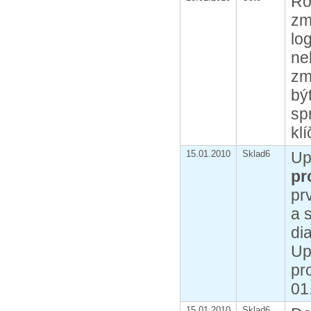
Ro
zm
lo
ne
zm
bý
sp
kl
15.01.2010
Sklad6
Up
pr
pr
a 
di
Up
pr
01
15.01.2010
Sklad6,