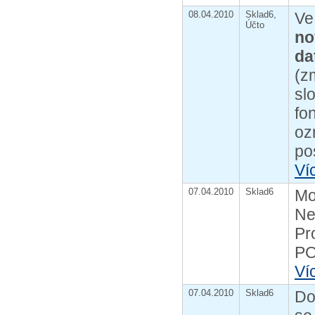
08.04.2010
Sklad6,
Ve
Účto
no
da
(z
sl
fon
oz
po
Ví
07.04.2010
Sklad6
Mo
Ne
Pr
PO
Ví
07.04.2010
Sklad6
Do