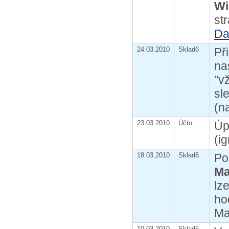
Wi
st
Da
24.03.2010
Sklad6
Př
na
"v
sl
(n
23.03.2010
Účto
Úp
(i
18.03.2010
Sklad6
Po
Ma
lz
ho
Ma
10.03.2010
Sklad6