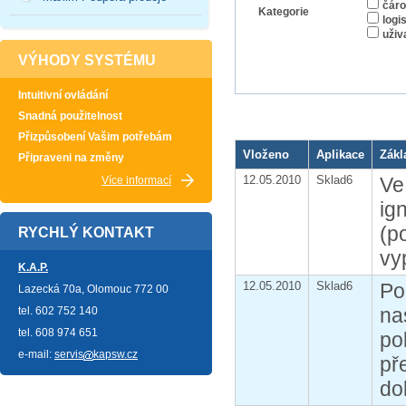
čáro
Kategorie
logi
uživ
VÝHODY SYSTÉMU
Intuitivní ovládání
Snadná použitelnost
Přizpůsobení Vašim potřebám
Vloženo
Aplikace
Zákl
Připraveni na změny
12.05.2010
Sklad6
V
Více informací
ig
(p
RYCHLÝ KONTAKT
vy
K.A.P.
12.05.2010
Sklad6
Po
Lazecká 70a, Olomouc 772 00
na
tel. 602 752 140
tel. 608 974 651
po
e-mail:
servis
kapsw.cz
př
do