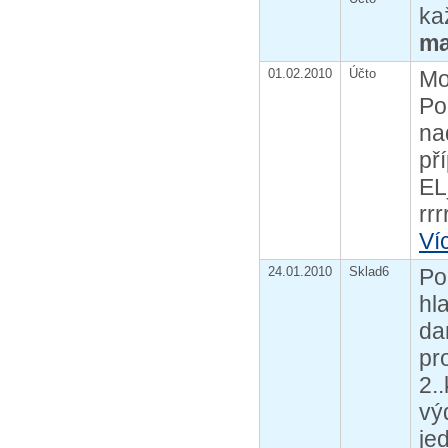
ka
ma
01.02.2010
Účto
Mo
Po
na
př
EL
rr
Ví
24.01.2010
Sklad6
Po
hl
da
pr
2.
vý
je