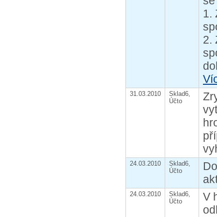
se
1.
sp
2.
sp
do
Ví
31.03.2010
Sklad6,
Zr
Účto
vy
hr
př
vy
24.03.2010
Sklad6,
D
Účto
ak
24.03.2010
Sklad6,
V 
Účto
od