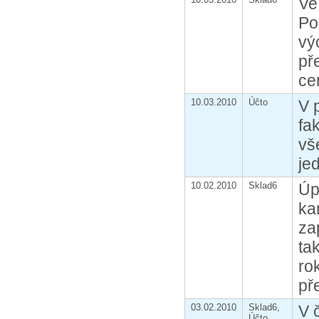
Ve
Po
vý
př
ce
10.03.2010
Účto
V 
fa
vš
je
10.02.2010
Sklad6
Úp
ka
za
ta
ro
př
03.02.2010
Sklad6,
V 
Účto