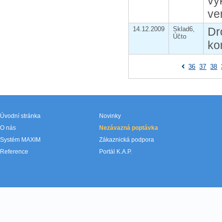
vý
ve
14.12.2009
Sklad6,
Dr
Účto
ko
36
37
38
Úvodní stránka
Novinky
O nás
Nezávazná poptávka
Systém MAXIM
Zákaznická podpora
Reference
Portál K.A.P.