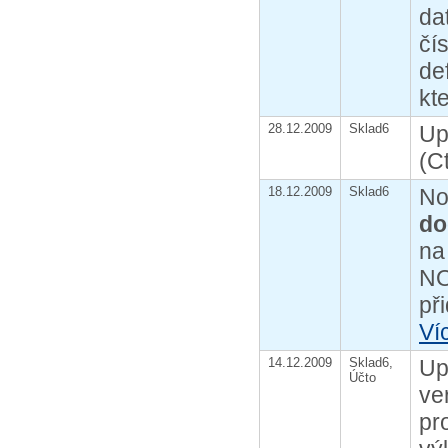
da
čí
de
kte
28.12.2009
Sklad6
Up
(C
18.12.2009
Sklad6
No
do
na
NO
př
Ví
14.12.2009
Sklad6,
Up
Účto
ve
pr