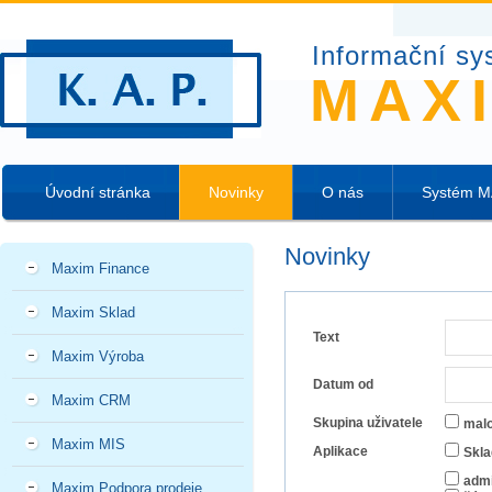
Informační sy
MAX
Úvodní stránka
Novinky
O nás
Systém 
Novinky
Maxim Finance
Maxim Sklad
Text
Maxim Výroba
Datum od
Maxim CRM
Skupina uživatele
mal
Maxim MIS
Aplikace
Skla
admi
Maxim Podpora prodeje