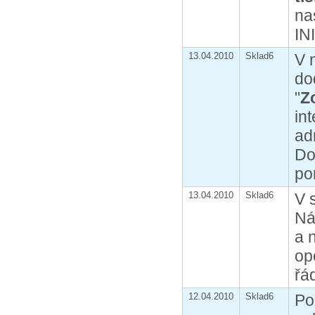
na
IN
13.04.2010
Sklad6
V 
do
"
Z
in
ad
Do
po
13.04.2010
Sklad6
V 
Ná
a 
op
řá
12.04.2010
Sklad6
Po