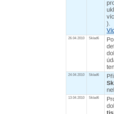
pr
uk
ví
).
Ví
26.04.2010
Sklad6
Po
de
do
úd
te
24.04.2010
Sklad6
Př
Sk
ne
13.04.2010
Sklad6
Pr
do
ti