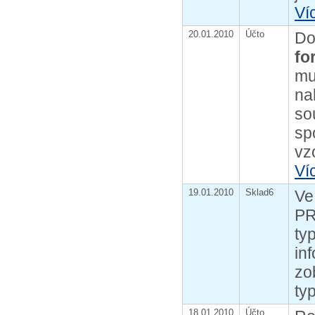
Ví
20.01.2010
Účto
Do
fo
mu
na
so
sp
vz
Ví
19.01.2010
Sklad6
Ve
PR
ty
in
zo
ty
18.01.2010
Účto