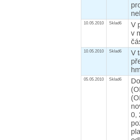
pr
ne
10.05.2010
Sklad6
V 
v 
čá
10.05.2010
Sklad6
V 
př
hm
05.05.2010
Sklad6
Do
(O
(O
no
0,
po
pl