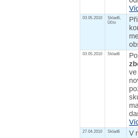
od
Ví
03.05.2010
Sklad6,
Př
Účto
ko
me
ob
03.05.2010
Sklad6
Po
zb
ve
no
po
sk
ma
da
Ví
27.04.2010
Sklad6
V 