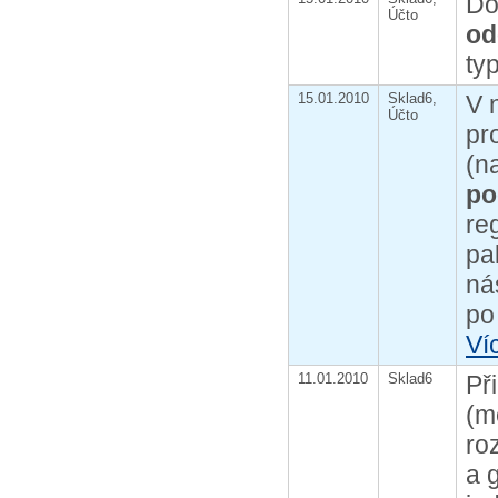
Do
Účto
od
ty
15.01.2010
Sklad6,
V 
Účto
pr
(n
po
re
pa
ná
po
Ví
11.01.2010
Sklad6
Př
(m
ro
a 