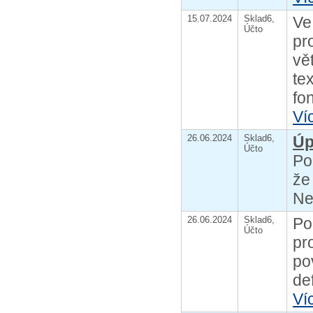
15.07.2024
Sklad6,
Ve
Účto
pr
vě
te
fo
Ví
26.06.2024
Sklad6,
Úp
Účto
Po
že
Ne
26.06.2024
Sklad6,
Po
Účto
pr
po
de
Ví