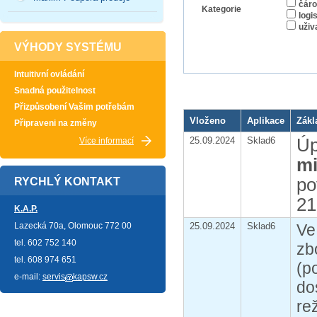
čáro
Kategorie
logi
uživ
VÝHODY SYSTÉMU
Intuitivní ovládání
Snadná použitelnost
Přizpůsobení Vašim potřebám
Vloženo
Aplikace
Zákl
Připraveni na změny
Úp
25.09.2024
Sklad6
Více informací
mi
po
RYCHLÝ KONTAKT
21
K.A.P.
Lazecká 70a, Olomouc 772 00
25.09.2024
Sklad6
Ve
tel. 602 752 140
zb
tel. 608 974 651
(p
e-mail:
servis
kapsw.cz
do
re