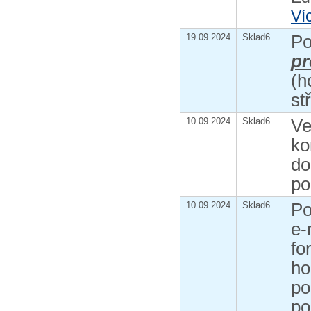
Ví
Po
19.09.2024
Sklad6
pr
(h
st
Ve
10.09.2024
Sklad6
ko
do
po
Po
10.09.2024
Sklad6
e-
fo
ho
po
po