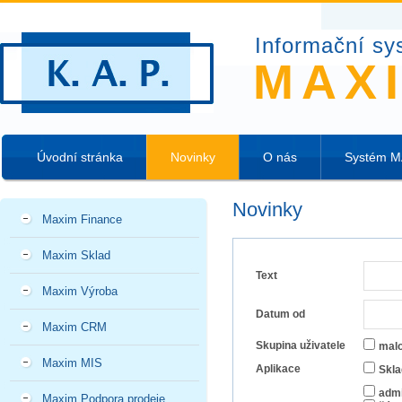
Informační sy
MAX
Úvodní stránka
Novinky
O nás
Systém 
Novinky
Maxim Finance
Maxim Sklad
Text
Maxim Výroba
Datum od
Maxim CRM
Skupina uživatele
mal
Maxim MIS
Aplikace
Skla
admi
Maxim Podpora prodeje