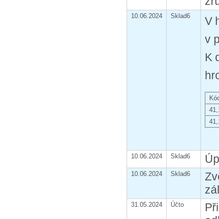
zr
10.06.2024
Sklad6
V 
v 
K 
hr
Kó
41,
41,
10.06.2024
Sklad6
Úp
10.06.2024
Sklad6
Zv
zá
31.05.2024
Účto
Př