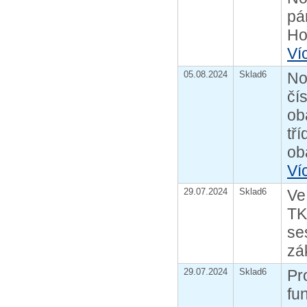
pá
Ho
Ví
05.08.2024
Sklad6
No
čí
ob
tř
oba
Ví
29.07.2024
Sklad6
Ve
TK
se
zá
29.07.2024
Sklad6
Pr
fu