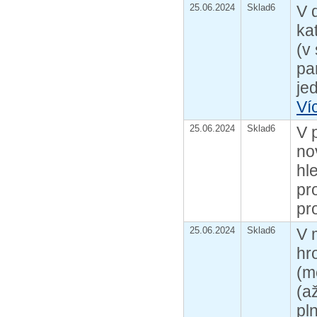
25.06.2024
Sklad6
V 
ka
(v
pa
je
Ví
25.06.2024
Sklad6
V 
no
hl
pr
pr
25.06.2024
Sklad6
V 
hr
(m
(a
pl