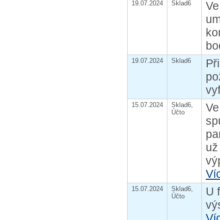
19.07.2024
Sklad6
Ve
um
ko
bo
19.07.2024
Sklad6
Př
po
vy
15.07.2024
Sklad6,
Ve
Účto
sp
pa
už
vý
Ví
15.07.2024
Sklad6,
U 
Účto
vý
Ví