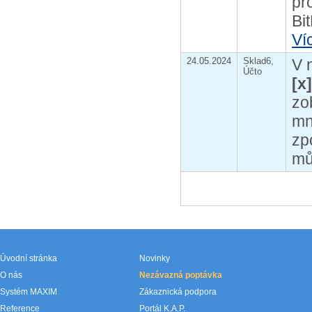
pr
Bi
Ví
24.05.2024
Sklad6,
V 
Účto
[x
zo
mn
zp
mů
Úvodní stránka
Novinky
O nás
Nezávazná poptávka
Systém MAXIM
Zákaznická podpora
Reference
Portál K.A.P.