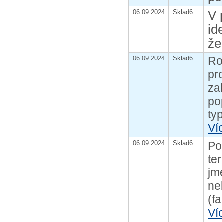
V 
06.09.2024
Sklad6
id
že
06.09.2024
Sklad6
Ro
pr
za
po
ty
Ví
06.09.2024
Sklad6
Po
te
jm
ne
(fa
Ví