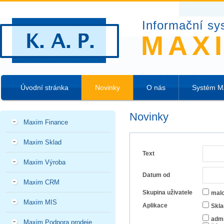
Informační sy
MAX
Úvodní stránka
Novinky
O nás
Systém 
Novinky
Maxim Finance
Maxim Sklad
Text
Maxim Výroba
Datum od
Maxim CRM
Skupina uživatele
mal
Maxim MIS
Aplikace
Skla
admi
Maxim Podpora prodeje