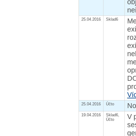
ob
ne
25.04.2016
Sklad6
Me
ex
ro
ex
ne
me
op
DO
pro
Ví
25.04.2016
Účto
No
19.04.2016
Sklad6,
V 
Účto
se
ge