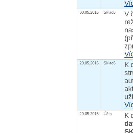
Ví
30.05.2016
Sklad6
V 
re
na
(p
zp
Ví
20.05.2016
Sklad6
K 
st
au
ak
uži
Ví
20.05.2016
Účto
K 
da
S