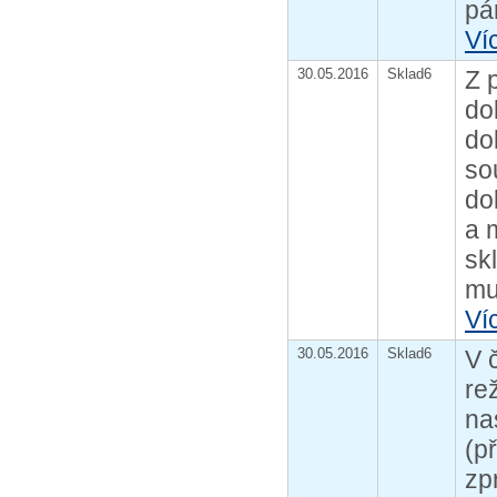
pá
Ví
30.05.2016
Sklad6
Z 
do
do
so
do
a 
sk
mu
Ví
30.05.2016
Sklad6
V 
re
na
(p
zp