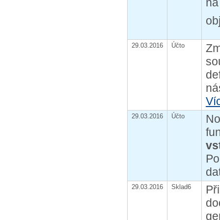
na
ob
29.03.2016
Účto
Zm
so
de
ná
Ví
29.03.2016
Účto
No
fu
vs
Po
da
29.03.2016
Sklad6
Př
do
ge