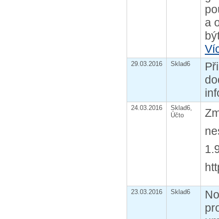
po
a 
bý
Ví
29.03.2016
Sklad6
Př
do
in
24.03.2016
Sklad6,
Zm
Účto
ne
1.
htt
23.03.2016
Sklad6
No
pr