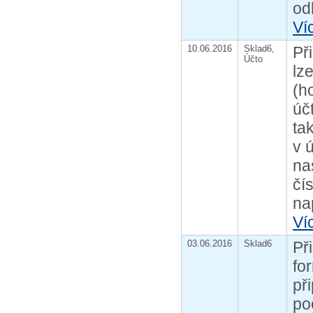
od
Ví
10.06.2016
Sklad6,
Př
Účto
lz
(h
úč
ta
v 
na
čí
nap
Ví
03.06.2016
Sklad6
Př
fo
př
po