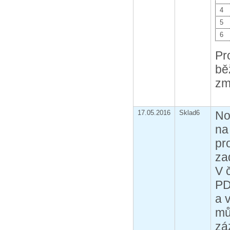
4
5
6
Pr
bě
zm
17.05.2016
Sklad6
No
na
pr
za
V 
PD
a 
mů
zá