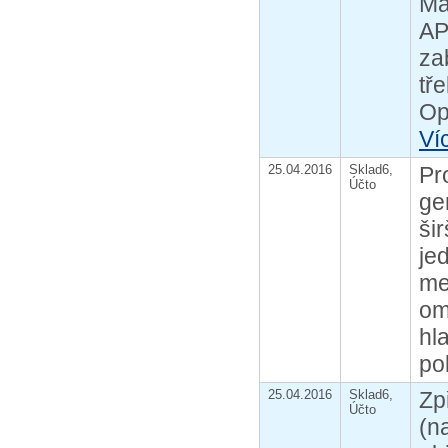
Ma
AP
za
tř
Op
Ví
25.04.2016
Sklad6,
Pr
Účto
ge
ši
je
me
om
hl
po
25.04.2016
Sklad6,
Zp
Účto
(n