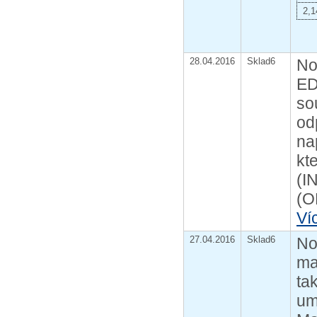
2,1
28.04.2016
Sklad6
No
ED
so
od
na
kt
(I
(O
Ví
27.04.2016
Sklad6
No
ma
ta
um