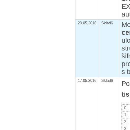
EX
au
20.05.2016
Sklad6
Mo
ce
ul
st
ši
pr
s 
17.05.2016
Sklad6
Po
ti
0
1
2
3