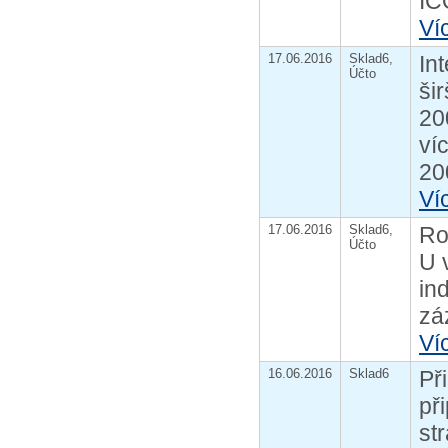
IČ
Ví
17.06.2016
Sklad6,
In
Účto
ši
20
ví
20
Ví
17.06.2016
Sklad6,
Ro
Účto
U 
in
zá
Ví
16.06.2016
Sklad6
Př
př
st