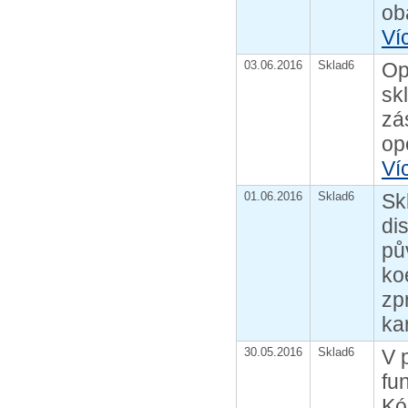
ob
Ví
03.06.2016
Sklad6
Op
sk
zá
op
Ví
01.06.2016
Sklad6
Sk
di
pů
ko
zp
kar
30.05.2016
Sklad6
V 
fu
Kó