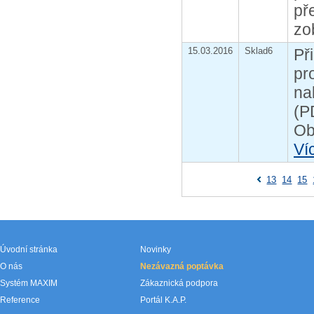
př
zo
15.03.2016
Sklad6
Př
pr
na
(P
Ob
Ví
13
14
15
Úvodní stránka
Novinky
O nás
Nezávazná poptávka
Systém MAXIM
Zákaznická podpora
Reference
Portál K.A.P.