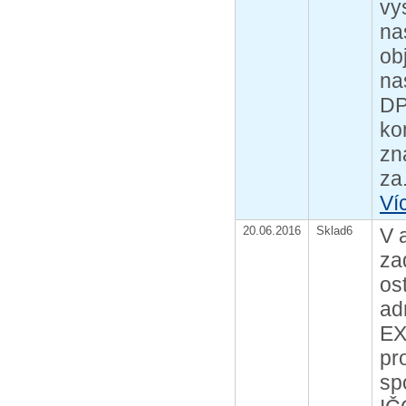
vy
na
ob
na
DP
ko
zn
za.
Ví
20.06.2016
Sklad6
V 
za
os
ad
EX
pr
sp