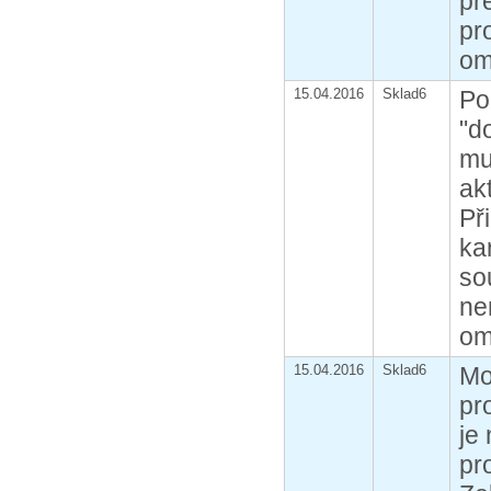
př
pr
om
15.04.2016
Sklad6
Po
"d
mu
ak
Př
ka
so
ne
om
15.04.2016
Sklad6
Mo
pr
je
pr