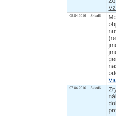
Zo
Vz
08.04.2016
Sklad6
Mo
ob
no
(r
jm
jm
ge
na
od
Ví
07.04.2016
Sklad6
Zr
ná
do
pr