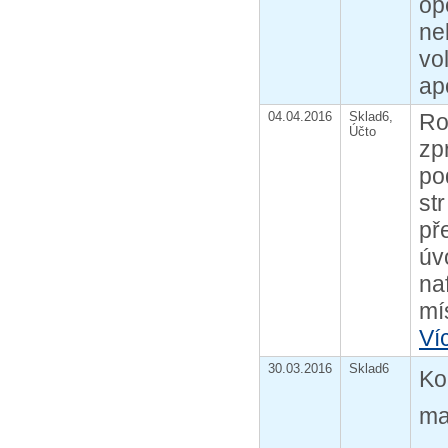
op
ne
vo
ap
04.04.2016
Sklad6,
Ro
Účto
zp
po
st
př
úv
na
mís
Ví
30.03.2016
Sklad6
Ko
ma