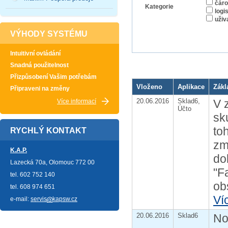
čáro
Kategorie
logi
uživ
VÝHODY SYSTÉMU
Intuitivní ovládání
Snadná použitelnost
Přizpůsobení Vašim potřebám
Vloženo
Aplikace
Zákl
Připraveni na změny
20.06.2016
Sklad6,
V 
Více informací
Účto
sk
to
RYCHLÝ KONTAKT
zm
K.A.P.
do
Lazecká 70a, Olomouc 772 00
"F
tel. 602 752 140
ob
tel. 608 974 651
Ví
e-mail:
servis
kapsw.cz
20.06.2016
Sklad6
No