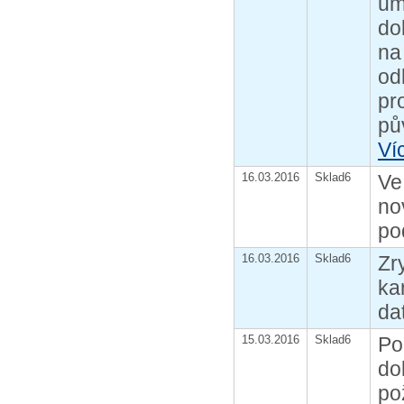
um
do
na
od
pr
pů
Ví
16.03.2016
Sklad6
Ve
no
po
16.03.2016
Sklad6
Zr
ka
da
15.03.2016
Sklad6
Po
do
po