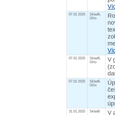
Ví
07.02.2025
Sklad6,
Ro
Účto
no
te
zo
me
Ví
07.02.2025
Sklad6,
V 
Účto
(z
da
07.02.2025
Sklad6,
Úp
Účto
če
ex
úp
31.01.2025
Sklad6
V 