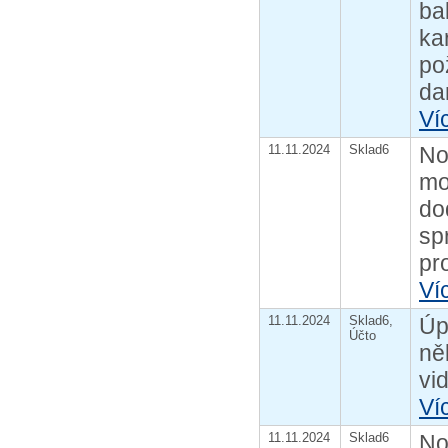
ba
ka
po
da
Ví
11.11.2024
Sklad6
No
mo
do
sp
pr
Ví
11.11.2024
Sklad6,
Úp
Účto
ně
vid
Ví
11.11.2024
Sklad6
No