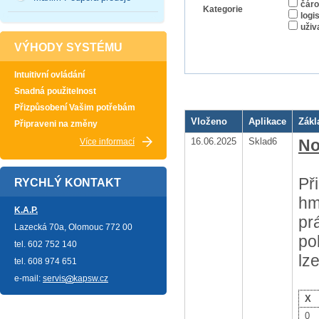
čáro
Kategorie
logi
uživ
VÝHODY SYSTÉMU
Intuitivní ovládání
Snadná použitelnost
Přizpůsobení Vašim potřebám
Vloženo
Aplikace
Zákl
Připraveni na změny
16.06.2025
Sklad6
No
Více informací
Př
RYCHLÝ KONTAKT
hm
K.A.P.
pr
Lazecká 70a, Olomouc 772 00
po
tel. 602 752 140
lz
tel. 608 974 651
e-mail:
servis
kapsw.cz
X
0