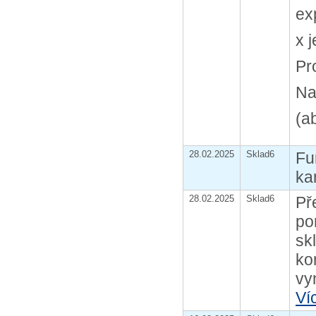
ex
x 
Pr
Na
(a
28.02.2025
Sklad6
Fu
kar
28.02.2025
Sklad6
Př
po
sk
ko
vy
Ví