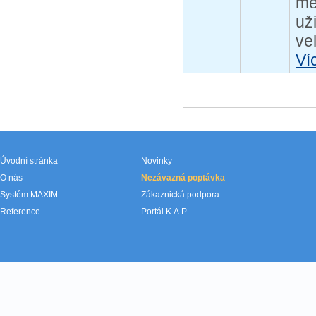
me
už
ve
Ví
Úvodní stránka
Novinky
O nás
Nezávazná poptávka
Systém MAXIM
Zákaznická podpora
Reference
Portál K.A.P.