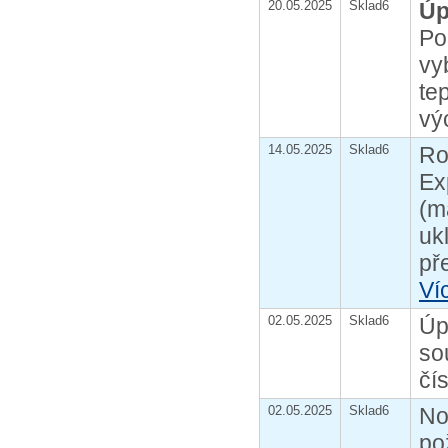
20.05.2025
Sklad6
Úp
Po
vy
te
vý
14.05.2025
Sklad6
Ro
Ex
(m
uk
př
Ví
02.05.2025
Sklad6
Úp
so
čí
02.05.2025
Sklad6
No
po