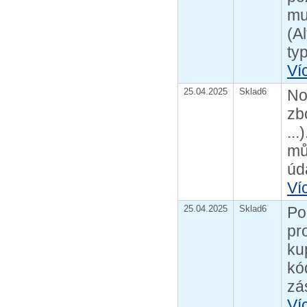
mu
(A
ty
Ví
25.04.2025
Sklad6
No
zb
..
mů
úd
Ví
25.04.2025
Sklad6
Po
pr
ku
kó
zá
Ví