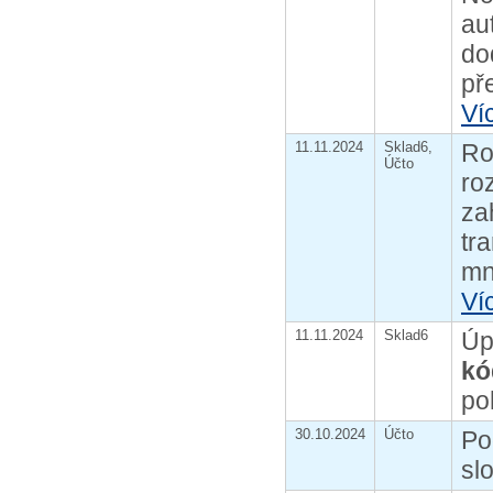
au
do
př
Ví
11.11.2024
Sklad6,
Ro
Účto
ro
za
tr
mn
Ví
11.11.2024
Sklad6
Úp
k
po
30.10.2024
Účto
Po
sl