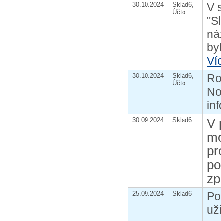
30.10.2024
Sklad6,
V 
Účto
"S
ná
by
Ví
30.10.2024
Sklad6,
Ro
Účto
No
in
V 
30.09.2024
Sklad6
mo
pr
po
zp
25.09.2024
Sklad6
Po
už