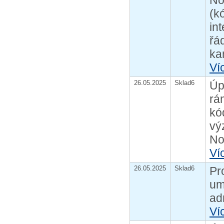
No
(k
in
řá
ka
Ví
26.05.2025
Sklad6
Úp
rá
kó
vý
No
Ví
26.05.2025
Sklad6
Pr
um
ad
Ví