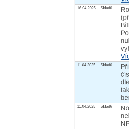
16.04.2025
Sklad6
Ro
(p
Bi
Po
nu
vy
Ví
11.04.2025
Sklad6
Př
čí
dl
ta
be
11.04.2025
Sklad6
No
ne
NP