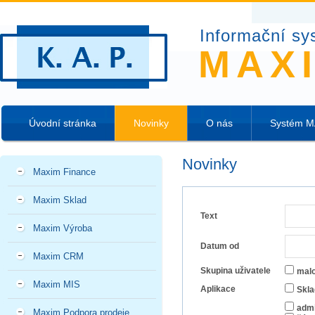
Informační sy
MAX
Úvodní stránka
Novinky
O nás
Systém 
Novinky
Maxim Finance
Maxim Sklad
Text
Maxim Výroba
Datum od
Maxim CRM
Skupina uživatele
mal
Maxim MIS
Aplikace
Skla
admi
Maxim Podpora prodeje