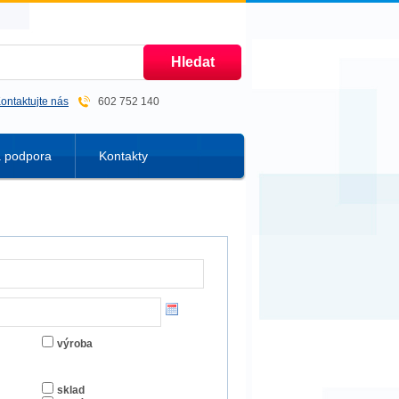
ontaktujte nás
602 752 140
á podpora
Kontakty
výroba
sklad