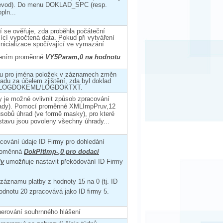
převod). Do menu DOKLAD_SPC (resp.
ln...
í se ověřuje, zda proběhla počáteční
ící vypočtená data. Pokud při vytváření
 inicializace spočívající ve vymazání
tavením proměnné
VY5Param,0 na hodnotu
ku pro jména položek v záznamech změn
adu za účelem zjištění, zda byl doklad
a je LOGDOKEML/LOGDOKTXT.
 je možné ovlivnit způsob zpracování
úhrady). Pomocí proměnné XMLImpPruv,12
sobů úhrad (ve formě masky), pro které
stavu jsou povoleny všechny úhrady...
racování údaje ID Firmy pro dohledání
Proměnná
DokPltImp-,0 pro dodací
dy
umožňuje nastavit překódování ID Firmy
záznamu platby z hodnoty 15 na 0 (tj. ID
hodnotu 20 zpracovává jako ID firmy 5.
nerování souhrnného hlášení