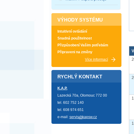
VÝHODY SYSTÉMU
Intuitivní ovládání
Snadná použitelnost
Přizpůsobení Vašim potřebám
V
Připraveni na změny
2
Více informací
RYCHLÝ KONTAKT
2
K.A.P.
Lazecká 70a, Olomouc 772 00
1
tel. 602 752 140
tel. 608 974 651
e-mail:
servis
kapsw.cz
1