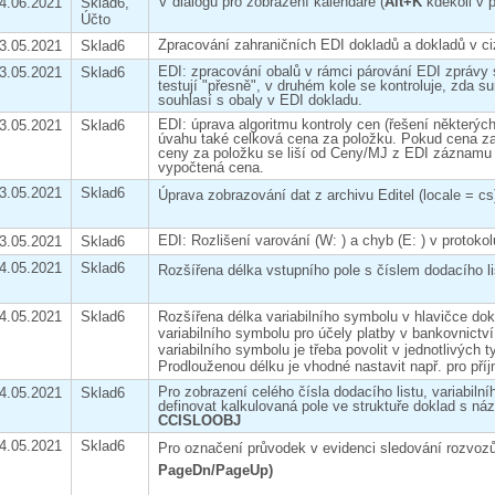
V dialogu pro zobrazení kalendáře (
Alt+K
kdekoli v p
4.06.2021
Sklad6,
Účto
Zpracování zahraničních EDI dokladů a dokladů v c
3.05.2021
Sklad6
EDI: zpracování obalů v rámci párování EDI zprávy 
3.05.2021
Sklad6
testují "přesně", v druhém kole se kontroluje, zda 
souhlasí s obaly v EDI dokladu.
EDI: úprava algoritmu kontroly cen (řešení některýc
3.05.2021
Sklad6
úvahu také celková cena za položku. Pokud cena z
ceny za položku se liší od Ceny/MJ z EDI záznamu n
vypočtená cena.
3.05.2021
Sklad6
Úprava zobrazování dat z archivu Editel (locale = cs
EDI: Rozlišení varování (W: ) a chyb (E: ) v protoko
3.05.2021
Sklad6
4.05.2021
Sklad6
Rozšířena délka vstupního pole s číslem dodacího li
4.05.2021
Sklad6
Rozšířena délka variabilního symbolu v hlavičce do
variabilního symbolu pro účely platby v bankovnictv
variabilního symbolu je třeba povolit v jednotlivých
Prodlouženou délku je vhodné nastavit např. pro příj
Pro zobrazení celého čísla dodacího listu, variabiln
4.05.2021
Sklad6
definovat kalkulovaná pole ve struktuře doklad s n
CCISLOOBJ
4.05.2021
Sklad6
Pro označení průvodek v evidenci sledování rozvozů
PageDn/PageUp)