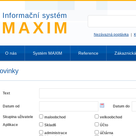
Informační systém
MAXIM
Nezávazná poptávka
|
K
O nás
Systém MAXIM
Reference
Zákaznick
ovinky
Text
Datum od
Datum do
Skupina uživatele
maloobchod
velkoobchod
Aplikace
Sklad6
Účto
administrace
účtárna