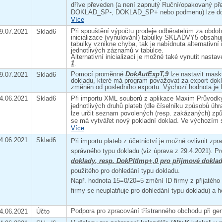
dříve převeden (a není zapnutý Ruční/opakovaný 
DOKLAD_SP-, DOKLAD_SP+ nebo podmenu) lze dop
Více
Při spouštění výpočtu prodeje odběratelům za obdob
9.07.2021
Sklad6
inicializace (vynulování) tabulky SKLADVY5 obsahuj
tabulky vznikne chyba, tak je nabídnuta alternativní
jednotlivých záznamů v tabulce.
Alternativní inicializaci je možné také vynutit nas
1
.
Pomocí proměnné
DokAutExpT,9
lze nastavit mas
9.07.2021
Sklad6
dokladu, které má program považovat za export dokl
změněn od posledního exportu. Výchozí hodnot
4.06.2021
Sklad6
Při importu XML souborů z aplikace Maxim Průvodky
jednotlivých druhů plateb (dle číselníku způsobů 
lze určit seznam povolených (resp. zakázaných) způ
se má vytvářet nový pokladní doklad. Ve výchozím 
Více
4.06.2021
Sklad6
Při importu plateb z účetnictví je možné ovlivnit zp
správného typu dokladu (viz úprava z 29.4.2021). 
doklady, resp. DokPltImp+,0 pro příjmové dokla
použitého pro dohledání typu dokladu.
Např. hodnota 15=0/20=5 změní ID firmy z přijatého 
firmy se neuplatňuje pro dohledání typu dokladu) a 
Podpora pro zpracování třístranného obchodu při ge
4.06.2021
Účto