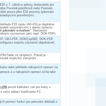
 EDI v 7. záložce adresy dodavatele pro
 volba Povinně-položkově nebo Povinně-
tvářet pouze přes EDI procesy (párování
ásledujícími proměnnými:...
přehledu EDI zpráv (Alt+F6) je doplněna
vateli souvisejícímu s danou zprávou.
l párování e-mailem"
. Nastavení
dobným významem jako např. DOK-PDF).
EXP, OBJ-PDF, DOKExpDBF, DOK-PDF,
nfiguraci exportu záznamů objednávek,
PBtrTable ve skriptech. Pokud je
rovádí explicitní zamykání
 kartu nebo přehledu nákupních operací za
operace a u nákupních operací sčítá také
 +256
povolí kalkulaci cen pro karty s
s ruční editací koeficientu FC.
lých pomocí funkcí pro párování dokladů s