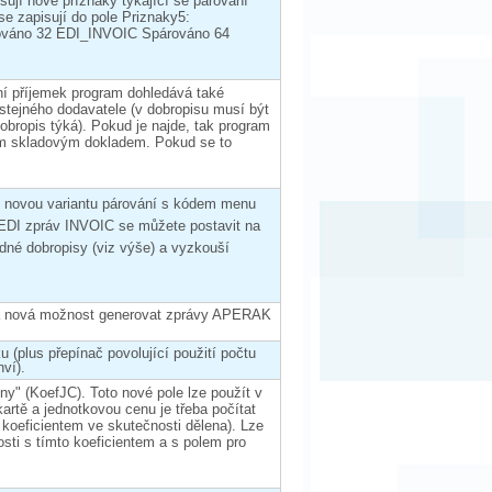
sují nové příznaky týkající se párování
e zapisují do pole Priznaky5:
áno 32 EDI_INVOIC Spárováno 64
í příjemek program dohledává také
stejného dodavatele (v dobropisu musí být
dobropis týká). Pokud je najde, tak program
ím skladovým dokladem. Pokud se to
t novou variantu párování s kódem menu
 EDI zpráv INVOIC se můžete postavit na
padné dobropisy (viz výše) a vyzkouší
ána nová možnost generovat zprávy APERAK
 (plus přepínač povolující použití počtu
ví).
ny" (KoefJC). Toto nové pole lze použít v
artě a jednotkovou cenu je třeba počítat
 koeficientem ve skutečnosti dělena). Lze
osti s tímto koeficientem a s polem pro