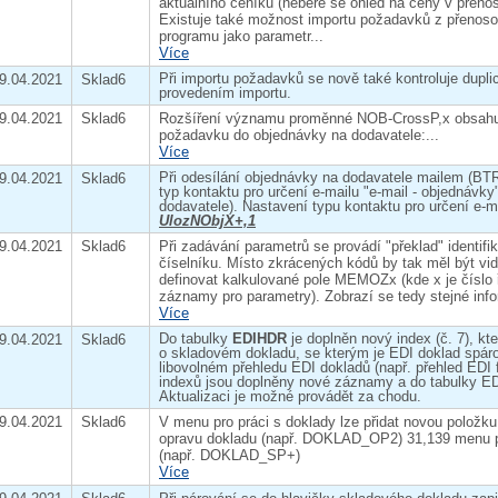
aktuálního ceníku (nebere se ohled na ceny v přen
Existuje také možnost importu požadavků z přenoso
programu jako parametr...
Více
Při importu požadavků se nově také kontroluje duplic
9.04.2021
Sklad6
provedením importu.
9.04.2021
Sklad6
Rozšíření významu proměnné NOB-CrossP,x obsahujíc
požadavku do objednávky na dodavatele:...
Více
Při odesílání objednávky na dodavatele mailem (BT
9.04.2021
Sklad6
typ kontaktu pro určení e-mailu "e-mail - objednávk
dodavatele). Nastavení typu kontaktu pro určení e-m
UlozNObjX+,1
9.04.2021
Sklad6
Při zadávání parametrů se provádí "překlad" identifik
číselníku. Místo zkrácených kódů by tak měl být vidě
definovat kalkulované pole MEMOZx (kde x je číslo ř
záznamy pro parametry). Zobrazí se tedy stejné info
Více
Do tabulky
EDIHDR
je doplněn nový index (č. 7), k
9.04.2021
Sklad6
o skladovém dokladu, se kterým je EDI doklad spáro
libovolném přehledu EDI dokladů (např. přehled EDI 
indexů jsou doplněny nové záznamy a do tabulky ED
Aktualizaci je možné provádět za chodu.
9.04.2021
Sklad6
V menu pro práci s doklady lze přidat novou polož
opravu dokladu (např. DOKLAD_OP2) 31,139 menu pro
(např. DOKLAD_SP+)
Více