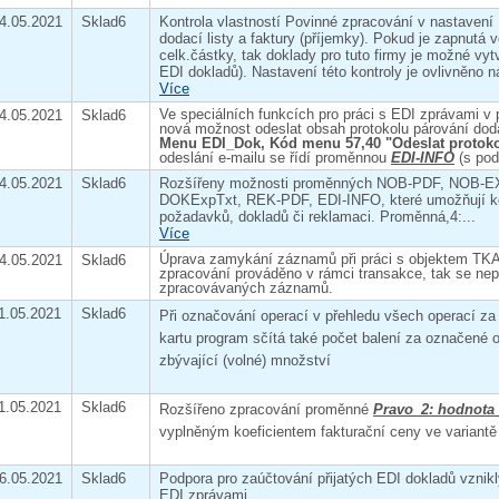
4.05.2021
Sklad6
Kontrola vlastností Povinné zpracování v nastavení
dodací listy a faktury (příjemky). Pokud je zapnutá
celk.částky, tak doklady pro tuto firmy je možné vy
EDI dokladů). Nastavení této kontroly je ovlivněno n
Více
Ve speciálních funkcích pro práci s EDI zprávami v 
4.05.2021
Sklad6
nová možnost odeslat obsah protokolu párování doda
Menu EDI_Dok, Kód menu 57,40 "Odeslat protoko
odeslání e-mailu se řídí proměnnou
EDI-INFO
(s po
4.05.2021
Sklad6
Rozšířeny možnosti proměnných NOB-PDF, NOB-
DOKExpTxt, REK-PDF, EDI-INFO, které umožňují ko
požadavků, dokladů či reklamaci. Proměnná,4:...
Více
Úprava zamykání záznamů při práci s objektem TKA
4.05.2021
Sklad6
zpracování prováděno v rámci transakce, tak se nep
zpracovávaných záznamů.
1.05.2021
Sklad6
Při označování operací v přehledu všech operací za
kartu program sčítá také počet balení za označené 
zbývající (volné) množství
1.05.2021
Sklad6
Rozšířeno zpracování proměnné
Pravo_2: hodnota
vyplněným koeficientem fakturační ceny ve variantě 
6.05.2021
Sklad6
Podpora pro zaúčtování přijatých EDI dokladů vznik
EDI zprávami...