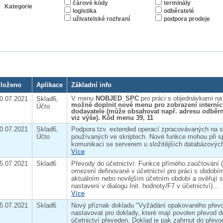
čárové kódy
terminály
Kategorie
logistika
odběratelé
uživatelské rozhraní
podpora prodeje
loženo
Aplikace
Základní info
V menu
NOBJED_SPC
pro práci s objednávkami na
0.07.2021
Sklad6,
možné doplnit nové menu pro zobrazení interní
Účto
dodavatele (může obsahovat např. adresu odběrn
viz výše). Kód menu 39, 11
0.07.2021
Sklad6,
Podpora tzv. extended operací zpracovávaných na s
Účto
používaných ve skriptech. Nové funkce mohou při sp
komunikaci se serverem u složitějších databázových 
Více
5.07.2021
Sklad6
Převody do účetnictví: Funkce přímého zaúčtování (
omezení definované v účetnictví pro práci s obdobím
aktuálním nebo novějším účetním období a ověřují
nastavení v dialogu Init. hodnoty/F7 v účetnictví)...
Více
5.07.2021
Sklad6
Nový příznak dokladu "Vyžádání opakovaného převo
nastavovat pro doklady, které mají povolen převod d
účetnictví převeden. Doklad je pak zahrnut do převo