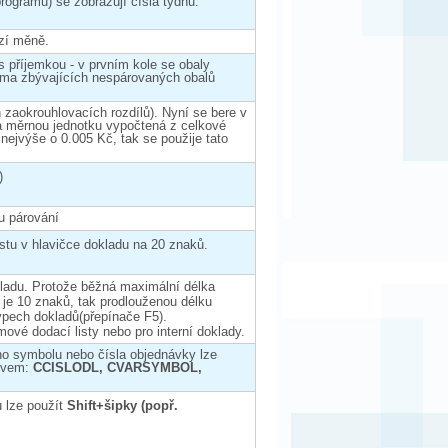
rogramu) se zobrazují čísla týdnů.
izí měně.
s příjemkou - v prvním kole se obaly
suma zbývajících nespárovaných obalů
h zaokrouhlovacích rozdílů). Nyní se bere v
a měrnou jednotku vypočtená z celkové
ejvýše o 0.005 Kč, tak se použije tato
)
lu párování
stu v hlavičce dokladu na 20 znaků.
kladu. Protože běžná maximální délka
í je 10 znaků, tak prodlouženou délku
 typech dokladů(přepínače F5).
mové dodací listy nebo pro interní doklady.
ího symbolu nebo čísla objednávky lze
ázvem:
CCISLODL, CVARSYMBOL,
 lze použít
Shift+šipky (popř.