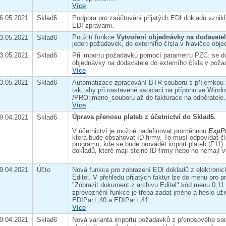
Více
6.05.2021
Sklad6
Podpora pro zaúčtování přijatých EDI dokladů vznik
EDI zprávami.
Použití funkce
Vytvoření objednávky na dodavate
3.05.2021
Sklad6
jeden požadavek, do externího čísla v hlavičce obje
3.05.2021
Sklad6
Při importu požadavku pomocí parametru PZC: se do
objednávky na dodavatele do externího čísla v pož
Více
3.05.2021
Sklad6
Automatizace zpracování BTR souboru s příjemkou z
tak, aby při nastavené asociaci na příponu ve Wind
/PRO:jmeno_souboru až do fakturace na odběratele.
Více
Úprava přenosu plateb z účetnictví do Sklad6.
9.04.2021
Sklad6
V účetnictví je možné nadefinovat proměnnou
ExpPl
která bude obsahovat ID firmy. To musí odpovídat č
programu, kde se bude provádět import plateb (F11).
dokladů, které mají stejné ID firmy nebo ho nemají 
9.04.2021
Účto
Nová funkce pro zobrazení EDI dokladů z elektronic
Editel. V přehledu přijatých faktur lze do menu pro pr
"Zobrazit dokument z archivu Editel" kód menu 0,
zprovoznění funkce je třeba zadat jméno a heslo u
EDIPar+,40 a EDIPar+,41...
Více
9.04.2021
Sklad6
Nová varianta importu požadavků z přenosového sou