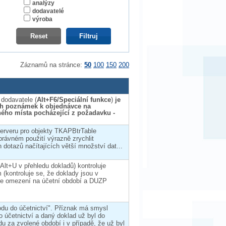
analýzy
dodavatelé
výroba
Záznamů na stránce:
50
100
150
200
 dodavatele (
Alt+F6/Speciální funkce
)
je
ch poznámek k objednávce na
ého místa pocházející z požadavku -
erveru pro objekty TKAPBtrTable
rávném použití výrazně zrychlit
dotazů načítajících větší množství dat...
Alt+U v přehledu dokladů) kontroluje
 (kontroluje se, že doklady jsou v
 se omezení na účetní období a DUZP
du do účetnictví". Příznak má smysl
o účetnictví a daný doklad už byl do
du za zvolené období i v případě, že už byl