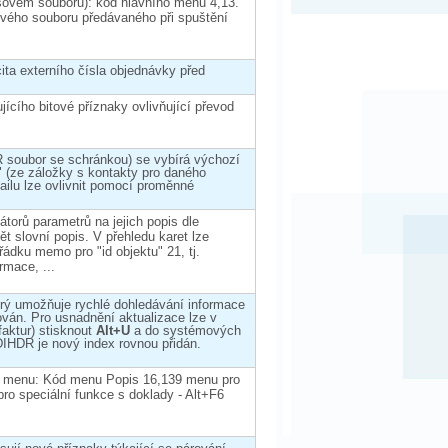
osovém souboru): kód hlavního menu 4,13.
vého souboru předávaného při spuštění
ita externího čísla objednávky před
ího bitové příznaky ovlivňující převod
R soubor se schránkou) se vybírá výchozí
y" (ze záložky s kontakty pro daného
ailu lze ovlivnit pomocí proměnné
átorů parametrů na jejich popis dle
t slovní popis. V přehledu karet lze
ádku memo pro "id objektu" 21, tj.
rmace, ...
terý umožňuje rychlé dohledávání informace
ván. Pro usnadnění aktualizace lze v
faktur) stisknout
Alt+U
a do systémových
IHDR je nový index rovnou přidán.
ku menu: Kód menu Popis 16,139 menu pro
 speciální funkce s doklady - Alt+F6