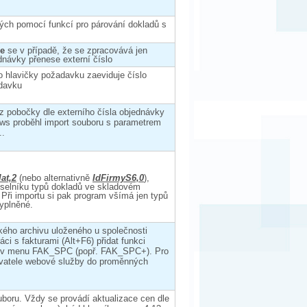
lých pomocí funkcí pro párování dokladů s
le
se v případě, že se zpracovává jen
dnávky přenese externí číslo
 hlavičky požadavku zaeviduje číslo
adavku
 pobočky dle externího čísla objednávky
ows proběhl import souboru s parametrem
..
at,2
(nebo alternativně
IdFirmyS6,0
),
íselníku typů dokladů ve skladovém
 Při importu si pak program všímá jen typů
vyplněné.
kého archivu uloženého u společnosti
áci s fakturami (Alt+F6) přidat funkci
11 v menu FAK_SPC (popř. FAK_SPC+). Pro
živatele webové služby do proměnných
boru. Vždy se provádí aktualizace cen dle