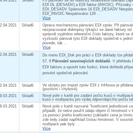
9.04.2021
Sklad6
Při párování se do hlavičky skladového dokladu zapi
EDI DL (DESADV) a EDI faktur (INVOIC). Příznaky s
EDI_DESADV Spárováno 16 EDI_DESADV Nespárov
EDI_INVOIC Nespárováno 128 ...
Více
2.04.2021
Sklad6
Úprava mechanizmu párování EDI zpráv. Při párován
nezpracované dobropisy týkající se dané faktury od 
správně vyplněno referenční číslo faktury, které se 
vyzkouší párovat tyto EDI doklady společně s jedn
povede, tak ...
Více
2.04.2021
Sklad6
Do menu EDI_Dok pro práci s EDI doklady lze přida
57, 9
Párování souvisejících dokladů
. V přehledu
EDI fakturu a spustit tuto funkci, která dohledá pří
provést společné párování.
Ve skriptu pro import zpráv EDI z InHouse je přid
2.04.2021
Sklad6
(pozitivní i chybové).
Nové pole v kartě pro zadání počtu kusů v multipacku
9.03.2021
Sklad6
kusů v multipacku pro výdej odpovídajícího počtu lah
9.03.2021
Sklad6
Nové pole v kartě nazvané "koeficient jednotkové ce
případě, že nelze použít údaje objem či hmotnost v k
za pomocí jiného koeficientu (základní cena je tímto
zde tedy zadat například čistou hmotnost. V souvisl
multipack pak byly ...
Více