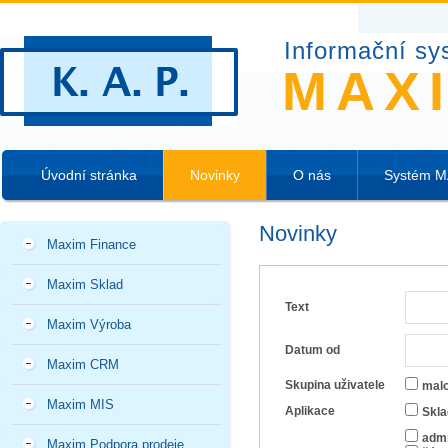
Informační sy
MAX
Úvodní stránka
Novinky
O nás
Systém 
Novinky
Maxim Finance
Maxim Sklad
Text
Maxim Výroba
Datum od
Maxim CRM
Skupina uživatele
mal
Maxim MIS
Aplikace
Skla
admi
Maxim Podpora prodeje