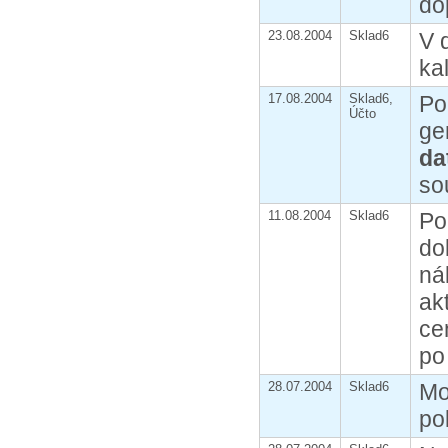
do
23.08.2004
Sklad6
V 
ka
17.08.2004
Sklad6,
Po
Účto
ge
da
so
11.08.2004
Sklad6
Po
do
ná
ak
ce
po
28.07.2004
Sklad6
Mo
pol