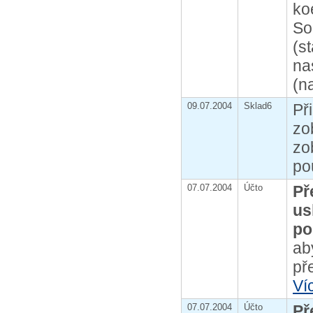
ko
So
(s
na
(n
09.07.2004
Sklad6
Př
zo
zo
po
07.07.2004
Účto
Př
us
po
ab
př
Ví
07.07.2004
Účto
Př