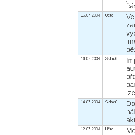
čás
16.07.2004
Účto
Ve
za
vy
jm
bě
16.07.2004
Sklad6
Im
au
př
pa
lz
14.07.2004
Sklad6
Do
ná
ak
12.07.2004
Účto
Mo