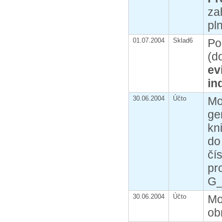
za
pl
01.07.2004
Sklad6
Po
(d
ev
in
30.06.2004
Účto
Mo
ge
kn
do
čí
pr
G_
30.06.2004
Účto
Mo
ob