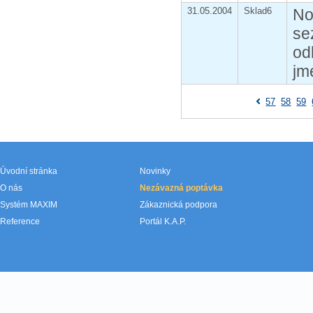
31.05.2004
Sklad6
No
se
od
jm
57
58
59
Úvodní stránka
Novinky
O nás
Nezávazná poptávka
Systém MAXIM
Zákaznická podpora
Reference
Portál K.A.P.