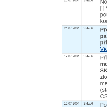
28.07.2004
Sklad6
No
[ 
po
ko
24.07.2004
Sklad6
Pr
pa
př
Ví
19.07.2004
Sklad6
Př
mo
SK
zk
me
(s
CS
19.07.2004
Sklad6
Po