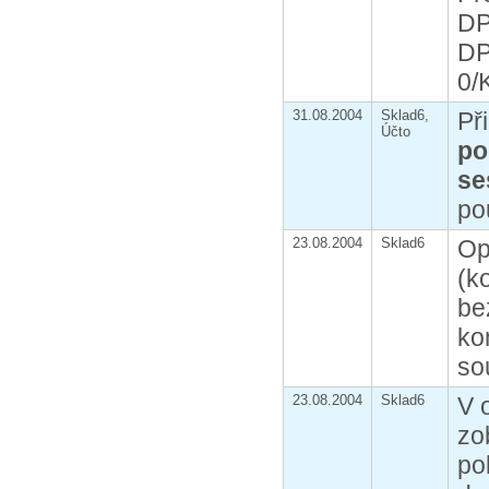
DP
DP
0/
31.08.2004
Sklad6,
Př
Účto
po
se
po
23.08.2004
Sklad6
Op
(k
be
ko
so
23.08.2004
Sklad6
V 
zo
po