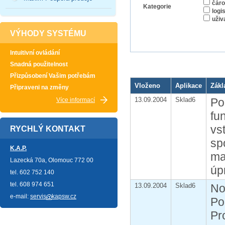
čáro
Kategorie
logi
uživ
VÝHODY SYSTÉMU
Intuitivní ovládání
Snadná použitelnost
Přizpůsobení Vašim potřebám
Vloženo
Aplikace
Zákl
Připraveni na změny
13.09.2004
Sklad6
Po
Více informací
fu
vs
RYCHLÝ KONTAKT
sp
K.A.P.
ma
Lazecká 70a, Olomouc 772 00
úp
tel. 602 752 140
tel. 608 974 651
13.09.2004
Sklad6
No
e-mail:
servis
kapsw.cz
Po
Pr