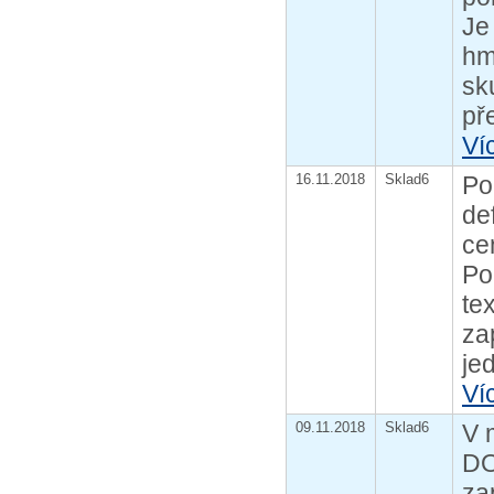
Je
hm
sk
pře
Ví
16.11.2018
Sklad6
Po
de
ce
Po
te
za
je
Ví
09.11.2018
Sklad6
V 
DO
za