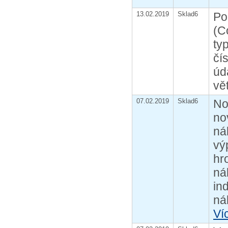
13.02.2019
Sklad6
Po
(C
ty
čí
úd
vě
07.02.2019
Sklad6
No
no
ná
vý
hr
ná
in
ná
Ví