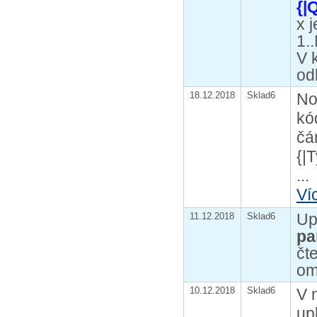
{|
x 
1.
V 
od
18.12.2018
Sklad6
No
kó
čá
{|
...
Ví
Up
11.12.2018
Sklad6
pa
čt
om
10.12.2018
Sklad6
V 
up