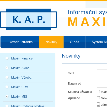
Informační sy
MAX
Úvodní stránka
Novinky
O nás
Systém 
Novinky
Maxim Finance
Maxim Sklad
Text
Maxim Výroba
Datum od
Maxim CRM
Skupina uživatele
mal
Maxim MIS
Aplikace
Skla
admi
Maxim Podpora prodeje