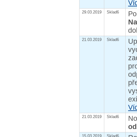
Ví
29.03.2019
Sklad6
Po
Na
do
21.03.2019
Sklad6
Up
vy
za
pr
od
př
vy
ex
Ví
21.03.2019
Sklad6
N
od
15.03.2019
Sklad6