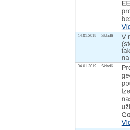
EE
pr
be
Ví
V 
14.01.2019
Sklad6
(s
ta
na 
04.01.2019
Sklad6
Pr
ge
po
lz
na
už
Go
Ví