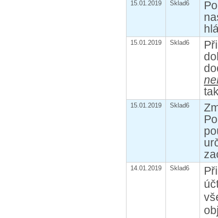
Po
15.01.2019
Sklad6
na
hl
Př
15.01.2019
Sklad6
do
do
ne
ta
Zm
15.01.2019
Sklad6
Po
po
ur
za
14.01.2019
Sklad6
Př
úč
vš
ob