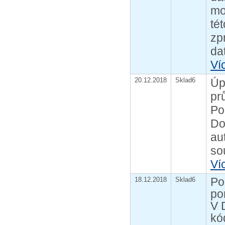
mo
té
zp
da
Ví
20.12.2018
Sklad6
Úp
pr
Po
Do
au
so
Ví
Po
18.12.2018
Sklad6
po
V 
kó