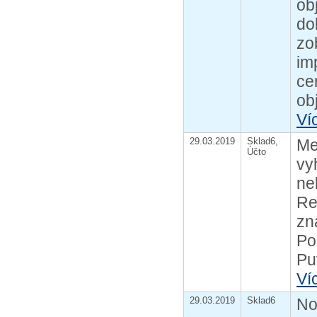
ob
do
zo
im
ce
ob
Ví
29.03.2019
Sklad6,
Me
Účto
vy
ne
Re
zn
Po
Pu
Ví
29.03.2019
Sklad6
No