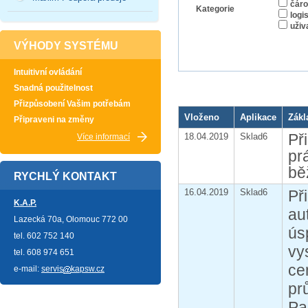
čáro
Kategorie
logi
uživ
VÝHODY SYSTÉMU
Intuitivní ovládání
Snadná použitelnost
Přizpůsobení Vašim potřebám
Vloženo
Aplikace
Zákl
Připraveni na změny
Př
18.04.2019
Sklad6
Více informací
pr
bě
RYCHLÝ KONTAKT
16.04.2019
Sklad6
Př
K.A.P.
au
Lazecká 70a, Olomouc 772 00
ús
tel. 602 752 140
vy
tel. 608 974 651
ce
e-mail:
servis
kapsw.cz
pr
Pa