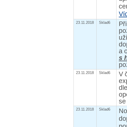
ce
Ví
Př
23.11.2018
Sklad6
po
už
do
a 
s 
po
V 
23.11.2018
Sklad6
ex
dl
op
se
23.11.2018
Sklad6
No
do
po