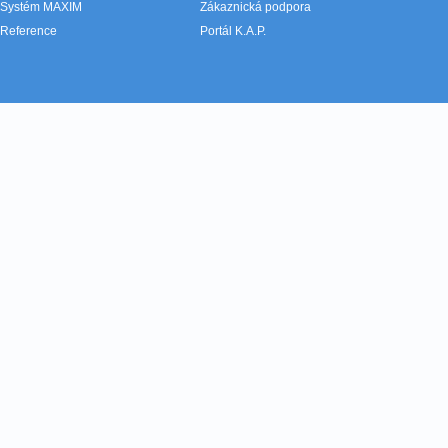
Systém MAXIM
Zákaznická podpora
Reference
Portál K.A.P.