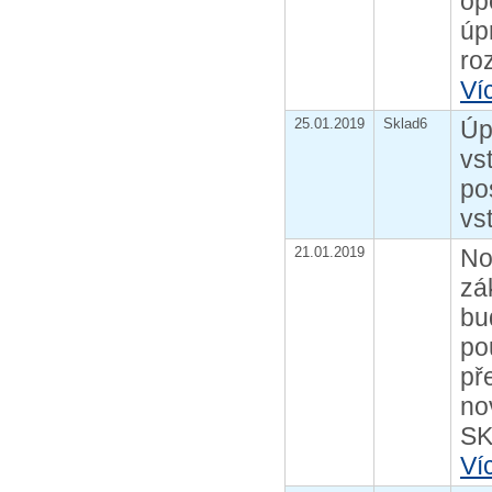
op
úp
roz
Ví
25.01.2019
Sklad6
Úp
vs
po
vs
21.01.2019
No
zá
bu
po
př
no
SK
Ví