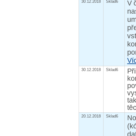
30.12.2018
Sklad6
V 
na
um
př
vs
ko
po
Ví
Př
30.12.2018
Sklad6
ko
po
vy
ta
tě
20.12.2018
Sklad6
No
(k
da