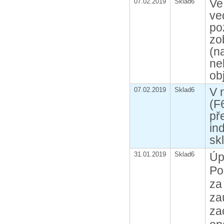
Ve
07.02.2019
Sklad6
ve
po
zo
(n
ne
ob
V 
07.02.2019
Sklad6
(F6
př
in
sk
31.01.2019
Sklad6
Úp
Po
za
za
za