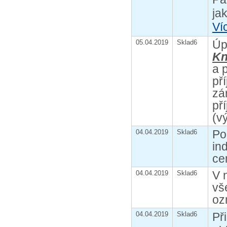
ja
Ví
Úp
05.04.2019
Sklad6
Kn
a 
př
zá
př
(v
Po
04.04.2019
Sklad6
in
ce
V 
04.04.2019
Sklad6
vš
oz
04.04.2019
Sklad6
Př