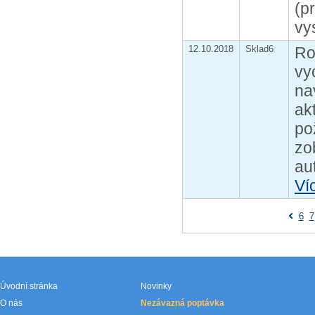
(p
vy
12.10.2018
Sklad6
Ro
vy
na
ak
po
zo
au
Ví
6
7
Úvodní stránka
Novinky
O nás
Nezávazná poptávka