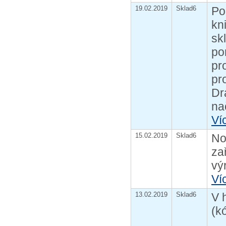
19.02.2019
Sklad6
Po
kn
sk
po
pr
pr
Dr
nač
Ví
15.02.2019
Sklad6
No
za
vý
Ví
13.02.2019
Sklad6
V 
(k