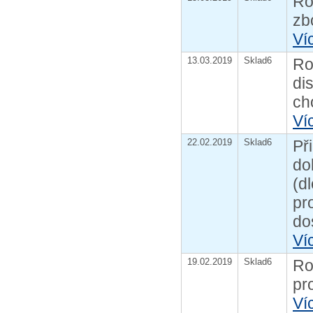
Ro
zb
Ví
13.03.2019
Sklad6
Ro
di
ch
Ví
22.02.2019
Sklad6
Př
do
(d
pr
do
Ví
19.02.2019
Sklad6
Ro
pr
Ví