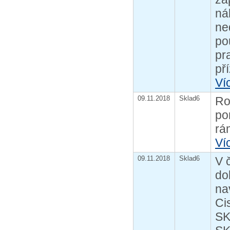
ná
ne
po
pr
př
Ví
09.11.2018
Sklad6
Ro
po
rá
Ví
09.11.2018
Sklad6
V 
do
na
Ci
SK