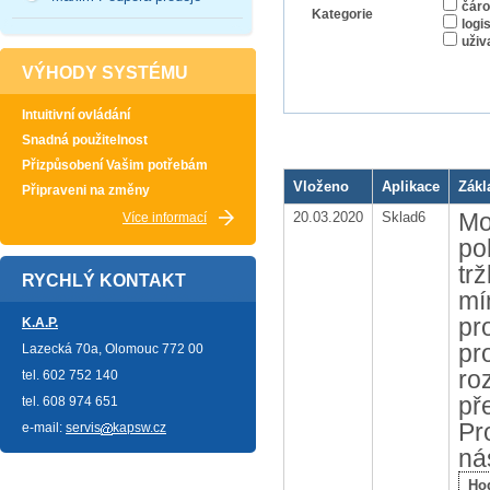
čáro
Kategorie
logi
uživ
VÝHODY SYSTÉMU
Intuitivní ovládání
Snadná použitelnost
Přizpůsobení Vašim potřebám
Vloženo
Aplikace
Zákl
Připraveni na změny
Mo
20.03.2020
Sklad6
Více informací
po
tr
RYCHLÝ KONTAKT
mí
pr
K.A.P.
pr
Lazecká 70a, Olomouc 772 00
ro
tel. 602 752 140
př
tel. 608 974 651
Pr
e-mail:
servis
kapsw.cz
ná
Ho