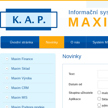
Informační sy
MAX
Úvodní stránka
Novinky
O nás
Systém 
Novinky
Maxim Finance
Maxim Sklad
Text
Maxim Výroba
Datum od
Maxim CRM
Skupina uživatele
mal
Maxim MIS
Aplikace
Skla
admi
Maxim Podpora prodeje