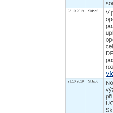
so
23.10.2019
Sklad6
V 
op
po
up
op
ce
DP
po
roz
Ví
21.10.2019
Sklad6
No
vý
př
UC
Sk