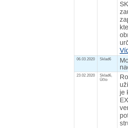
SK
za
za
kt
ob
ur
Ví
Mo
06.03.2020
Sklad6
na
23.02.2020
Sklad6,
Ro
Účto
už
je
EX
ve
po
st