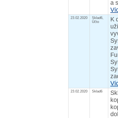
a 
Ví
23.02.2020
Sklad6,
K 
Účto
už
vy
Sy
za
Fu
Sy
Sy
zad
Ví
23.02.2020
Sklad6
Sk
ko
ko
do