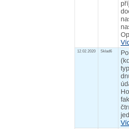
př
do
na
na
Op
Ví
12.02.2020
Sklad6
Po
(k
ty
dn
úd
Ho
fa
čt
jed
Ví