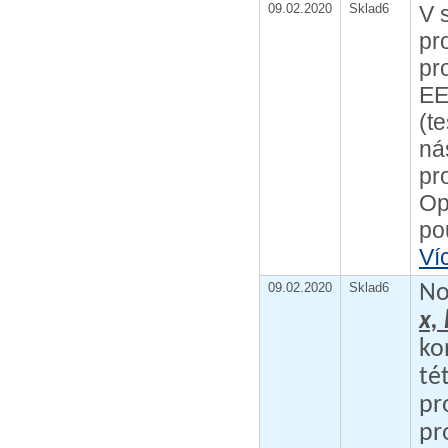
09.02.2020
Sklad6
V 
pr
pr
EE
(t
ná
pr
Op
po
Ví
09.02.2020
Sklad6
No
x,
ko
té
p
pr