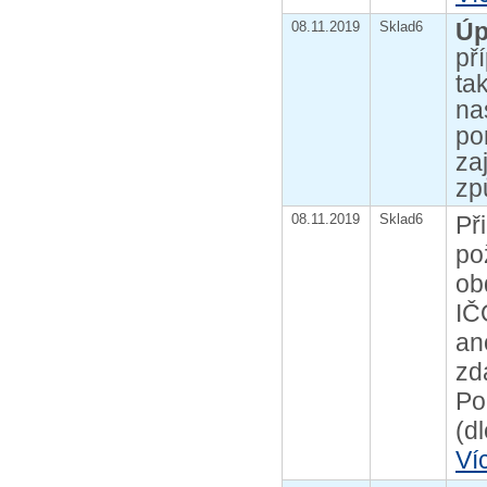
Úp
08.11.2019
Sklad6
př
ta
na
po
za
zp
08.11.2019
Sklad6
Př
po
ob
IČ
an
zd
Po
(d
Ví