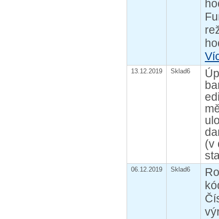
ho
Fu
re
ho
Ví
Úp
13.12.2019
Sklad6
ba
ed
mě
ul
da
(v
st
06.12.2019
Sklad6
Ro
kó
Čí
vý