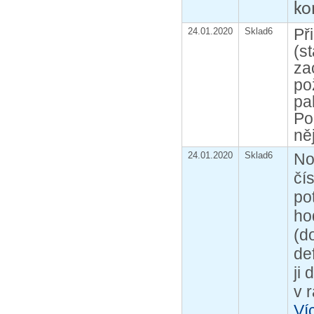
ko
Př
24.01.2020
Sklad6
(s
za
po
pal
Po
ně
24.01.2020
Sklad6
No
čí
po
ho
(d
de
ji
v 
Ví