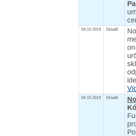
Pa
um
ce
04.10.2019
Sklad6
No
me
on
ur
sk
od
id
Ví
04.10.2019
Sklad6
No
Kó
Fu
pr
Po