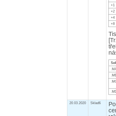
+1
+2
+4
+8
Ti
[T
tř
ná
Se
.M
.M
.M
.M
Po
20.03.2020
Sklad6
ce