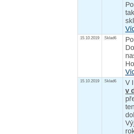
Po
ta
sk
Ví
15.10.2019
Sklad6
Po
Do
na
Ho
Ví
15.10.2019
Sklad6
V 
v 
př
te
do
Vý
ro