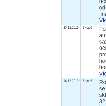
úč
od
fi
Ví
23.12.2019
Sklad6
Po
au
sa
úč
pr
ho
ho
Ví
16.12.2019
Sklad6
Ro
se
sk
32