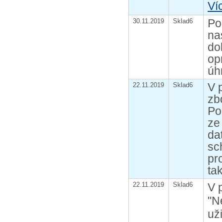
Ví
Po
30.11.2019
Sklad6
na
do
op
úh
V 
22.11.2019
Sklad6
zb
Po
ze
da
sc
pr
ta
22.11.2019
Sklad6
V 
"N
už