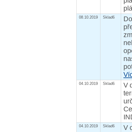
pl
pl
08.10.2019
Sklad6
Do
př
zm
ne
op
na
po
Ví
04.10.2019
Sklad6
V 
te
ur
Ce
IN
04.10.2019
Sklad6
V 