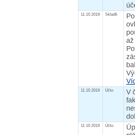
úč
11.10.2019
Sklad6
Po
ov
po
až
Po
zá
ba
Vý
Ví
11.10.2019
Účto
V 
fa
ne
do
11.10.2019
Účto
Úp