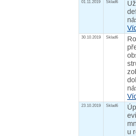
01.11.2019
Sklad6
Už
de
ná
Ví
30.10.2019
Sklad6
Ro
př
ob
st
zo
do
ná
Ví
23.10.2019
Sklad6
Úp
ev
mn
u 