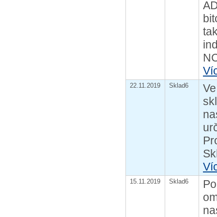
AD
bi
ta
in
NC
Ví
22.11.2019
Sklad6
Ve
sk
na
ur
Pr
Sk
Ví
15.11.2019
Sklad6
Po
om
na