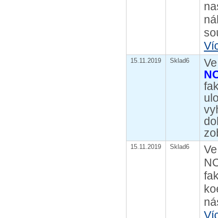
na
ná
so
Ví
Ve
15.11.2019
Sklad6
N
fa
ul
vy
do
zo
15.11.2019
Sklad6
Ve
NC
fa
ko
ná
Ví