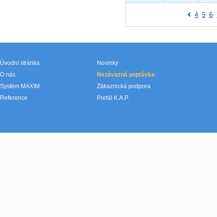
4
5
6
Úvodní stránka
Novinky
O nás
Nezávazná poptávka
Systém MAXIM
Zákaznická podpora
Reference
Portál K.A.P.