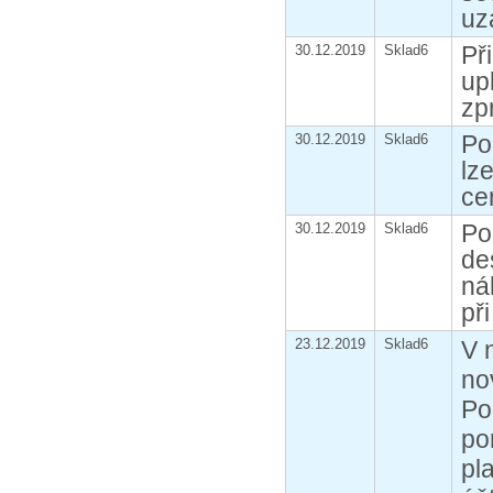
uz
Př
30.12.2019
Sklad6
up
zp
Po
30.12.2019
Sklad6
lz
ce
Po
30.12.2019
Sklad6
de
ná
př
23.12.2019
Sklad6
V 
no
Po
po
pl