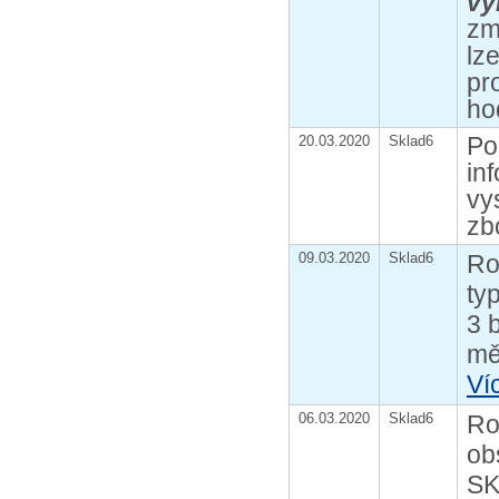
vý
zm
lz
pr
ho
Po
20.03.2020
Sklad6
in
vy
zb
09.03.2020
Sklad6
Ro
ty
3 
mě
Ví
06.03.2020
Sklad6
Ro
ob
SK